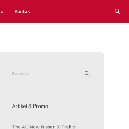
eo
Kontak
Search
for:
SEARCH
Artikel & Promo
The All-New Nissan X-Trail e-