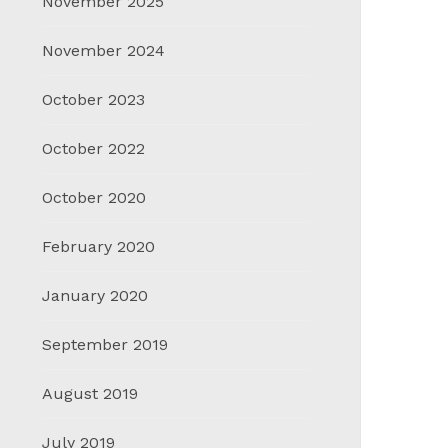
November 2025
November 2024
October 2023
October 2022
October 2020
February 2020
January 2020
September 2019
Nissan Memperkenalkan Konsep Nissan
Mobil Li
Hyper Tourer, Masa Depan Mobilitas
Unggula
August 2019
Premium
October 
October 20, 2023
July 2019
in
Berita
,
Teknologi
Berita
,
E