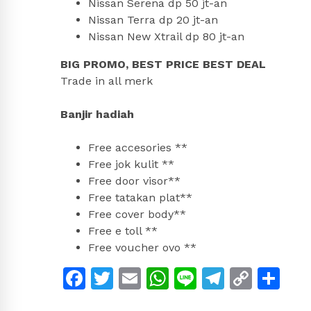
Nissan Serena dp 50 jt-an
Nissan Terra dp 20 jt-an
Nissan New Xtrail dp 80 jt-an
BIG PROMO, BEST PRICE BEST DEAL
Trade in all merk
Banjir hadiah
Free accesories **
Free jok kulit **
Free door visor**
Free tatakan plat**
Free cover body**
Free e toll **
Free voucher ovo **
Facebook
Twitter
Email
WhatsApp
Line
Telegra
Copy
Sh
Link