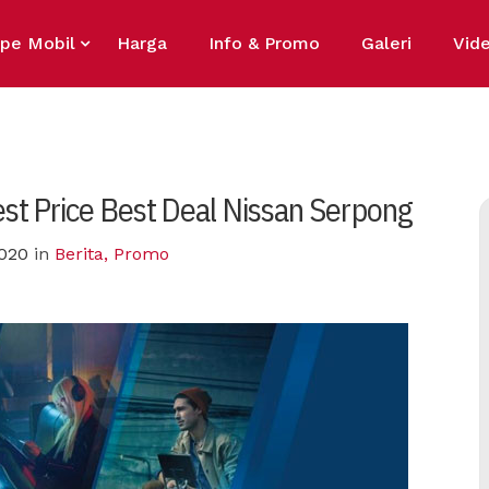
ipe Mobil
Harga
Info & Promo
Galeri
Vid
st Price Best Deal Nissan Serpong
2020
in
Berita
,
Promo