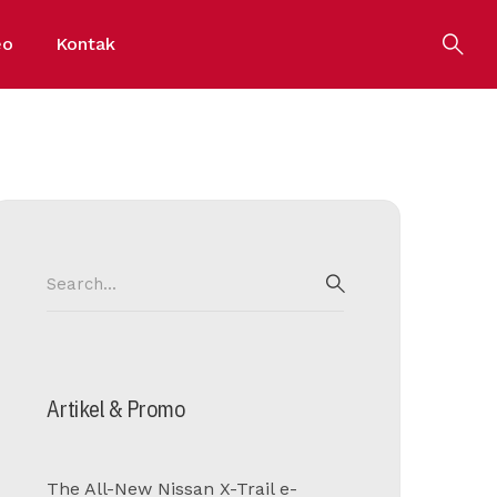
eo
Kontak
Search
for:
SEARCH
Artikel & Promo
The All-New Nissan X-Trail e-