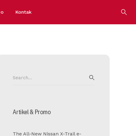
eo
Kontak
Search
for:
SEARCH
Artikel & Promo
The All-New Nissan X-Trail e-